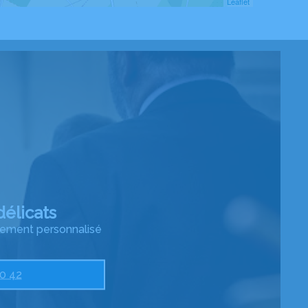
Leaflet
élicats
nement personnalisé
20 42