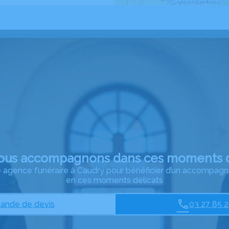
ous accompagnons dans ces moments d
re agence funéraire à Caudry pour bénéficier d’un accompag
en ces moments délicats
nde de devis
03 27 85 