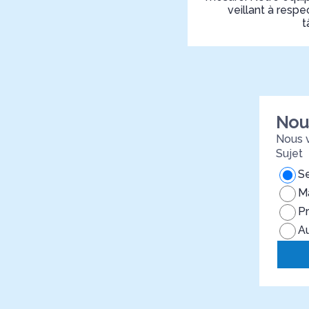
veillant à resp
t
Nou
Nous v
Sujet
Se
Ma
P
A