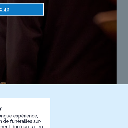
20 42
y
ongue expérience,
 de funérailles sur-
oment douloureux, en