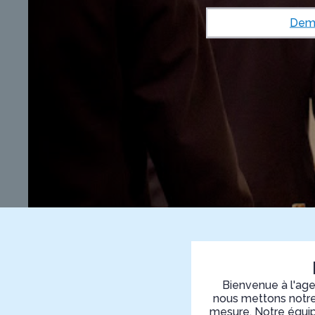
Dema
Bienvenue à l'ag
nous mettons notre 
mesure. Notre équip