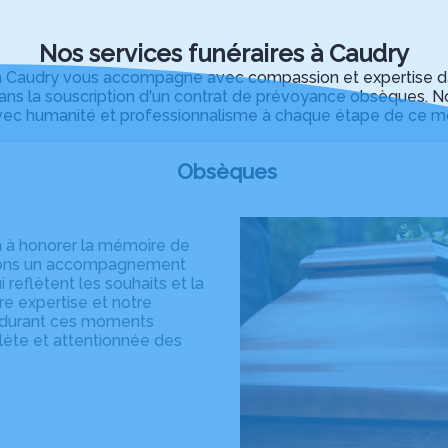
Nos services funéraires à Caudry
audry vous accompagne avec compassion et expertise dans 
ns la souscription d'un contrat de prévoyance obsèques. No
vec humanité et professionnalisme à chaque étape de ce mom
Obsèques
n à honorer la mémoire de
ffrons un accompagnement
reflètent les souhaits et la
re expertise et notre
r durant ces moments
plète et attentionnée des