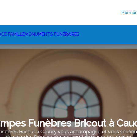
Perman
ACE FAMILLE
MONUMENTS FUNÉRAIRES
mpes Funèbres Bricout à Cau
nèbres Bricout à Caudry vous accompagne et vous soutient 