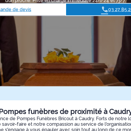
d’un proche. Prise en charge immédiate 24h/24 et 7j/7.
nde de devis
03 27 85 
Pompes funèbres de proximité à Caudr
ence de Pompes Funèbres Bricout à Caudry. Forts de notre l
savoir-faire et notre compassion au service de l'organisation
e s'engage à vous épauler avec soin tout au long de ce m