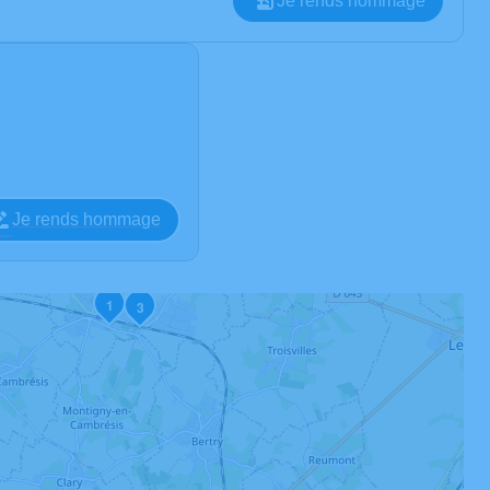
Je rends hommage
Je rends hommage
1
3