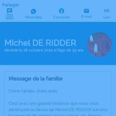
Partager
E-mail
SMS
WhatsApp
Facebook
Lien
Michel DE RIDDER
décédé le 28 octobre 2022 à l'âge de 39 ans
Message de la famille
Chère famille, chers amis,
C’est avec une grande tristesse que nous vous
annonçons le décès de Michel DE RIDDER survenu
le vendredi 28 octobre 2022 à Hauts-de-France.