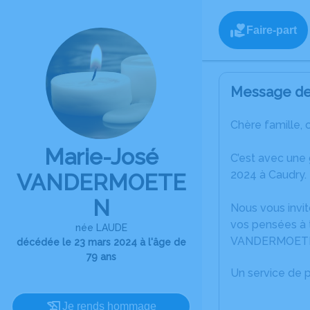
Faire-part
Message de 
Chère famille, 
Marie-José
C’est avec une
2024 à Caudry.
VANDERMOETE
N
Nous vous invit
vos pensées à 
née LAUDE
VANDERMOET
décédée le 23 mars 2024 à l'âge de
79 ans
Un service de 
Je rends hommage