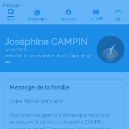
Partager
E-mail
SMS
WhatsApp
Facebook
Lien
Joséphine CAMPIN
née MOKRY
décédée le 22 novembre 2022 à l'âge de 91
ans
Message de la famille
Chère famille, chers amis,
C’est avec une grande tristesse que nous vous
annonçons le décès de Joséphine CAMPIN
survenu le mardi 22 novembre 2022 à Ligny-en-