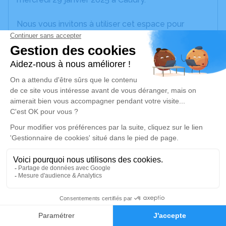
Nous vous invitons à utiliser cet espace pour
laisser vos condoléances, partager des photos
souvenirs, une anecdote ou exprimer vos pensées
à travers des poèmes ou des textes. Cet endroit
est un lieu d'expression dédié à honorer la
mémoire de Jean LORIAUX.
Je rends hommage
Cérémonie civile
mardi 04 février 2025 à 10h30
Crématorium du Caudrésis et du Catésis de
Caudry
6
Rue du Crématorium
59540 Caudry
Faire-part
Hommages