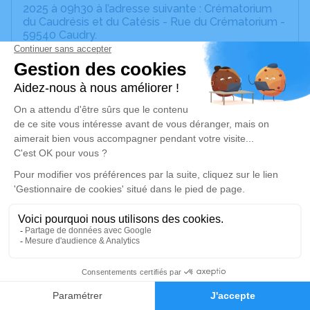
2025 à 09h30 à l’adresse suivante : Crématorium
du Caudrésis et du Catésis - Rue du Crématorium -
59540 Caudry.
Nous vous invitons à utiliser cet espace pour
laisser vos condoléances, partager des photos
souvenirs, une anecdote ou exprimer vos pensées
à travers des poèmes ou des textes. Cet endroit
est un lieu d'expression dédié à honorer la
mémoire d’Eddy PRADELS.
Un service de plantation d’arbre hommage est
disponible ici
.
Je rends hommage
Cérémonie civile
19
lundi 08 décembre 2025 à 09h30
Crématorium du Caudrésis et du Catésis de
Faire-part
Hommages
Caudry