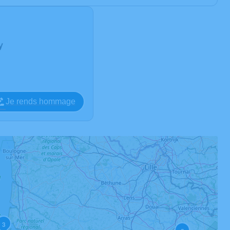
y
Je rends hommage
3