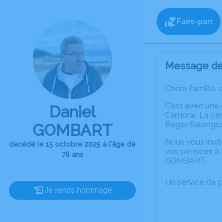
Faire-part
Message de 
Chère famille, 
C’est avec une
Daniel
Cambrai. La cér
Roger Salengro
GOMBART
Nous vous invit
décédé le 15 octobre 2025 à l'âge de
vos pensées à t
78 ans
GOMBART.
Un service de 
Je rends hommage