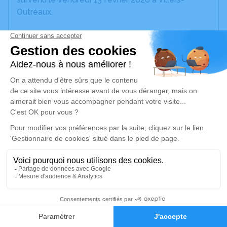
Outréaux.
Nous vous invitons à utiliser cet espace pour
laisser vos condoléances, partager des photos
souvenirs, une anecdote ou exprimer vos pensées
à travers des poèmes ou des textes. Cet endroit
est un lieu d'expression dédié à honorer la
mémoire de Bernard NEUVILLE.
Un service de plantation d’arbre hommage est
disponible ici
.
Je rends hommage
Déroulé des obsèques
3
Les informations sur la cérémonie seront
Faire-part
Hommages
bientôt disponibles.