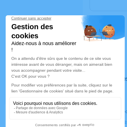
Déroulé de
Le mercre
Cathédrale,