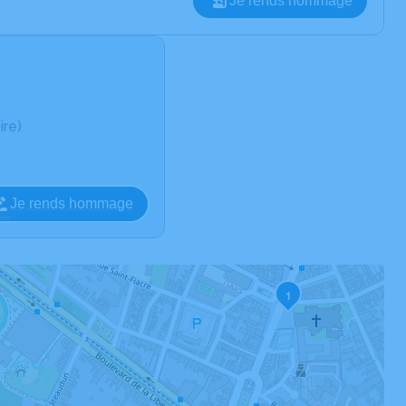
Je rends hommage
ire)
Je rends hommage
1